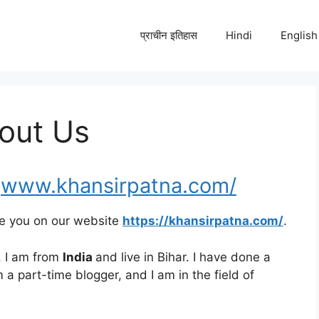
प्राचीन इतिहास
Hindi
English
out Us
r
www.khansirpatna.com/
e you on our website
https://khansirpatna.com/
.
u. I am from
India
and live in Bihar. I have done a
 a part-time blogger, and I am in the field of