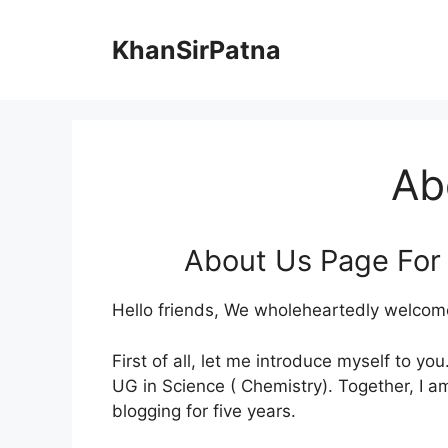
Skip
to
KhanSirPatna
content
Ab
About Us Page Fo
Hello friends, We wholeheartedly welcom
First of all, let me introduce myself to yo
UG in Science ( Chemistry). Together, I am
blogging for five years.