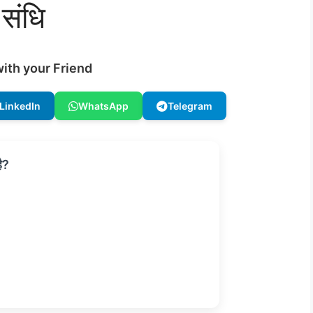
संधि
ith your Friend
LinkedIn
WhatsApp
Telegram
ै?