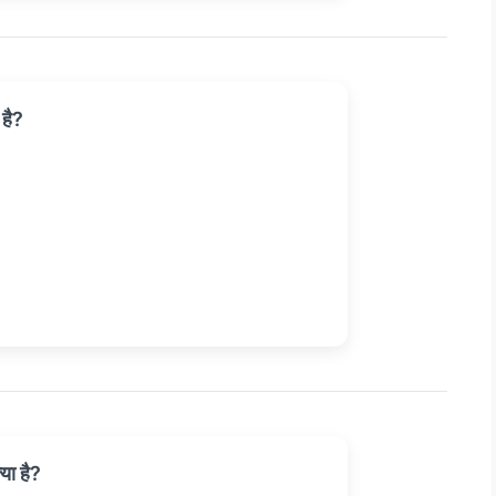
 है?
या है?