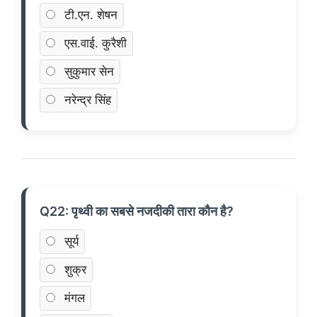
टी.एन. शेषन
एस.वाई. कुरैशी
सुकुमार सेन
नरेन्द्र सिंह
Q22: पृथ्वी का सबसे नजदीकी तारा कौन है?
सूर्य
शुक्र
मंगल