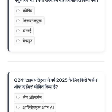
'एकुवेरिन' का 14वां संस्करण कहाँ आयोजित किया गया?
कोच्चि
तिरूवनंतपुरम
चेन्नई
बेंगलुरु
Q24: टाइम पत्रिका ने वर्ष 2025 के लिए किसे 'पर्सन
ऑफ द ईयर' घोषित किया है?
सैम ऑल्टमैन
आर्किटेक्ट्स ऑफ AI