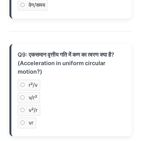
वेग/समय
Q9: एकसमान वृत्तीय गति में कण का त्वरण क्या है?
(Acceleration in uniform circular
motion?)
r²/v
v/r²
v²/r
vr