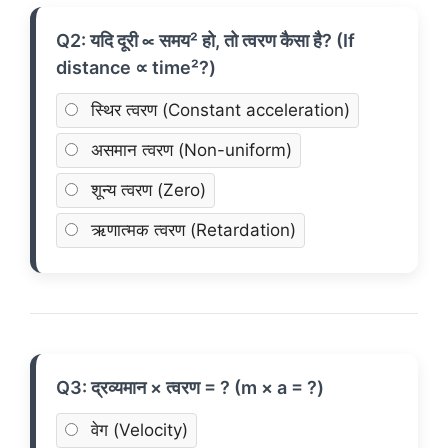
Q2: यदि दूरी ∝ समय² हो, तो त्वरण कैसा है? (If
distance ∝ time²?)
स्थिर त्वरण (Constant acceleration)
असमान त्वरण (Non-uniform)
शून्य त्वरण (Zero)
ऋणात्मक त्वरण (Retardation)
Q3: द्रव्यमान × त्वरण = ? (m × a = ?)
वेग (Velocity)