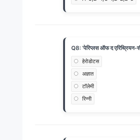
Q8: ‘पेरिप्लस ऑफ द एरिथ्रियन-
हेरोडोटस
अज्ञात
टॉलेमी
रिन्नी