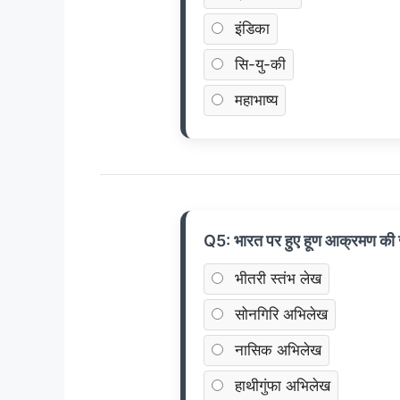
इंडिका
सि-यु-की
महाभाष्य
Q5: भारत पर हुए हूण आक्रमण की ज
भीतरी स्तंभ लेख
सोनगिरि अभिलेख
नासिक अभिलेख
हाथीगुंफा अभिलेख